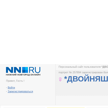
Персональный сайт пользователя
*ДВ
портрет № 257894 зарегистрирован боле
*ДВОЙНЯШК
Привет, Гость !
-
Войти
-
Зарегистрироваться