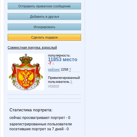
Отправить приватное сообщение
Добавить в друзья
Игнорировать
Сделать подарок
Совместная покупка: взрослый
популярность:
11853 место
-7 ↓
рейтинг
2258
?
Привилегированный
пользователь
5
уровня
Статистика портрета:
сейчас просматривают портрет - 0
зарегистрированные пользователи
посетившие портрет за 7 дней - 0